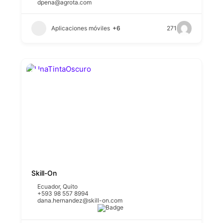
dpena@agrota.com
Aplicaciones móviles
+6
271
Skill-On
Ecuador
,
Quito
+593 98 557 8994
dana.hernandez@skill-on.com