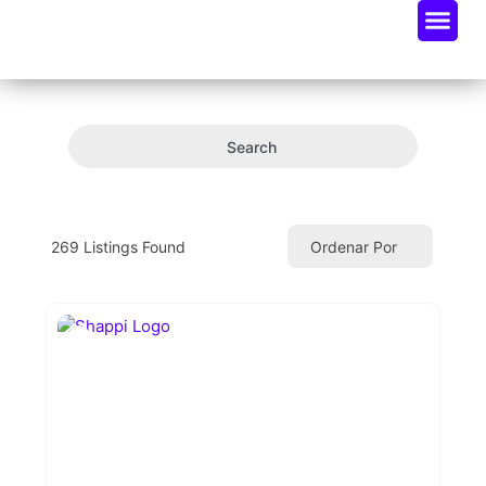
Oportunidades De Negocio
Radar Industria Tech EC
Search
269
Listings Found
Ordenar Por