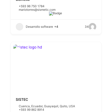
+593 96 750 1784
mariotorres@sismetic.com
Desarrollo software
+4
34
SISTEC
Cuenca
,
Ecuador
,
Guayaquil
,
Quito
,
USA
+593 99 862 8914