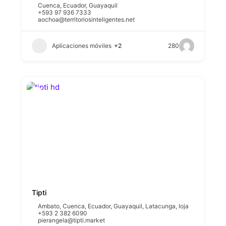
Cuenca
,
Ecuador
,
Guayaquil
+593 97 936 7333
aochoa@territoriosinteligentes.net
Aplicaciones móviles
+2
280
Tipti
Ambato
,
Cuenca
,
Ecuador
,
Guayaquil
,
Latacunga
,
loja
+593 2 382 6090
pierangela@tipti.market