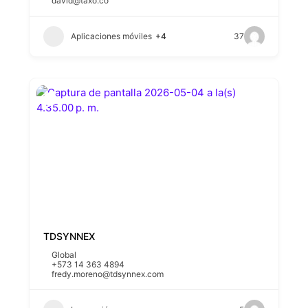
david@taxo.co
Aplicaciones móviles
+4
37
TDSYNNEX
Global
+573 14 363 4894
fredy.moreno@tdsynnex.com