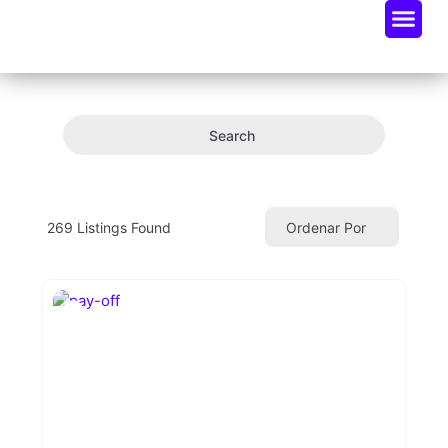
Oportunidades De Negocio
Radar Industria Tech EC
Search
269
Listings Found
Ordenar Por