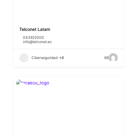
Telconet Latam
043922000
info@telconet.ec
Ciberseguridad
+4
66