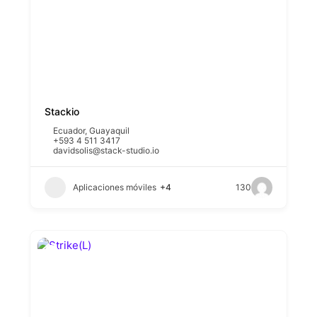
Stackio
Ecuador
,
Guayaquil
+593 4 511 3417
davidsolis@stack-studio.io
Aplicaciones móviles
+4
130