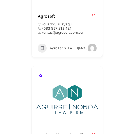
Agrosoft
Ecuador
,
Guayaquil
+593 987 212 421
ventas@agrosoft.com.ec
AgroTech
+4
433