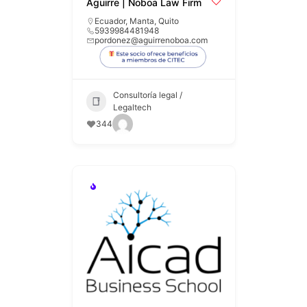
Aguirre | Noboa Law Firm
Ecuador
,
Manta
,
Quito
5939984481948
pordonez@aguirrenoboa.com
Consultoría legal /
Legaltech
344