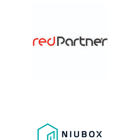
Vocal
Luis Adriano Calero
Vocal
Diego Álvarez