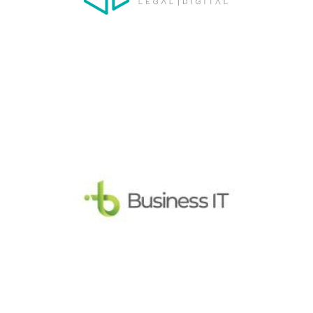
Vocal
Boris Arciniegas