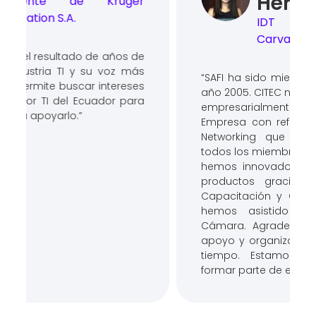
Herrera
IDT de SAFI, Herrera
Carvajal.
“SAFI ha sido miembro de CITEC desde el
año 2005. CITEC nos ha ayudado a crecer
empresarialmente e impulsar nuestra
Empresa con referencia de contactos y
Networking que hemos realizado con
todos los miembros del Gremio. También,
hemos innovado e impulsado nuestros
productos gracias a los Cursos de
Capacitación y Conferencias a las que
hemos asistido organizadas por la
Cámara. Agradecemos a CITEC por su
apoyo y organización durante todo este
tiempo. Estamos muy contentos de
formar parte de esta Cámara.”