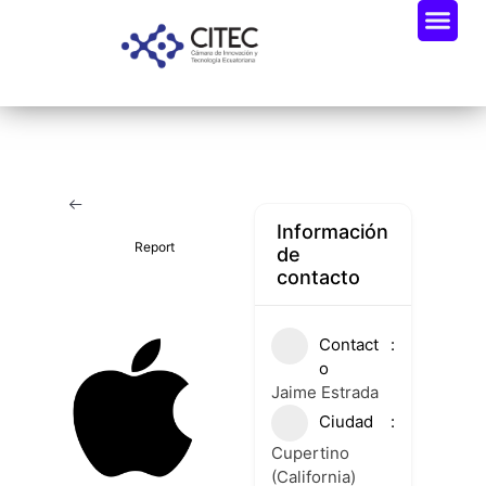
Oportunidades De Negocio
Radar Industria Tech EC
Información
Report
de
contacto
Contact
o
Jaime Estrada
Ciudad
Cupertino
(California)