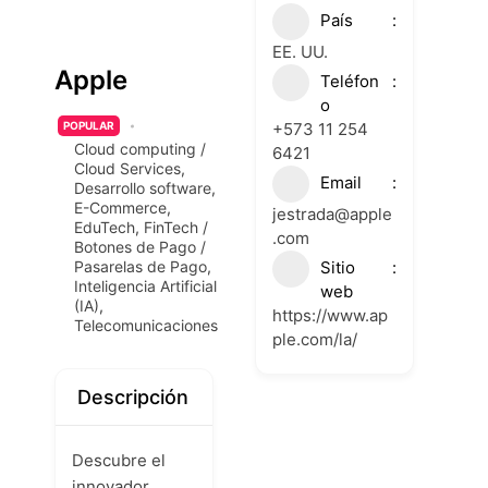
País
EE. UU.
Apple
Teléfon
o
+573 11 254
POPULAR
Cloud computing /
6421
Cloud Services
,
Email
Desarrollo software
,
E-Commerce
,
jestrada@apple
EduTech
,
FinTech /
.com
Botones de Pago /
Sitio
Pasarelas de Pago
,
Inteligencia Artificial
web
(IA)
,
https://www.ap
Telecomunicaciones
ple.com/la/
Descripción
Descubre el
innovador