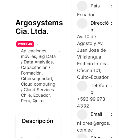
País
Ecuador
Argosystems
Direcció
n
Cia. Ltda.
Av. 10 de
Agosto y Av.
POPULAR
Juan José de
Aplicaciones
móviles
,
Big Data
Villalengua
/ Data Analytics
,
Edificio Inteca
Capacitación /
Oficina 101,
Formación
,
Quito-Ecuador
Ciberseguridad
,
Cloud computing
Teléfon
/ Cloud Services
o
Chile
,
Ecuador
,
+593 99 973
Perú
,
Quito
4332
Email
Descripción
nflores@argos.
com.ec