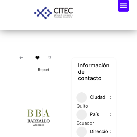
Oportunidades De Negocio
Radar Industria Tech EC
Información
Report
de
contacto
Ciudad
Quito
País
Ecuador
Direcció