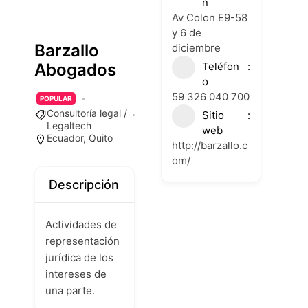
n
Av Colon E9-58
y 6 de
Barzallo
diciembre
Teléfon
Abogados
o
59 326 040 700
POPULAR
Consultoría legal /
Sitio
Legaltech
web
Ecuador
,
Quito
http://barzallo.c
om/
Descripción
Actividades de
representación
jurídica de los
intereses de
una parte.