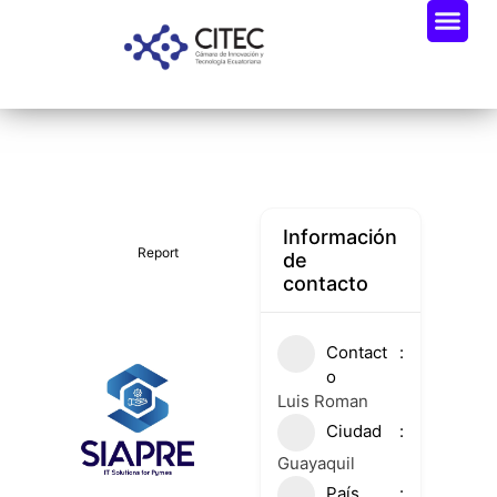
Oportunidades De Negocio
Radar Industria Tech EC
Información
Report
de
contacto
Contact
o
Luis Roman
Ciudad
Guayaquil
País