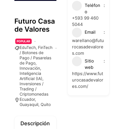
Teléfon
o
+593 99 460
Futuro Casa
5044
de Valores
Email
warellano@futu
POPULAR
rocasadevalore
EduTech
,
FinTech
/ Botones de
s.com
Pago / Pasarelas
Sitio
de Pago
,
web
Innovación
,
https://www.fut
Inteligencia
Artificial (IA)
,
urocasadevalor
Inversiones /
es.com/
Trading /
Criptomonedas
Ecuador
,
Guayaquil
,
Quito
Descripción