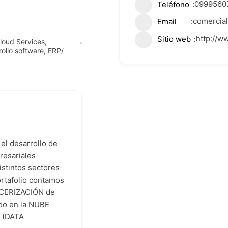
0999560
Teléfono
comercia
Email
http://w
Sitio web
loud Services
,
ollo software
,
ERP/
el desarrollo de
esariales
istintos sectores
ortafolio contamos
RCERIZACIÓN de
ldo en la NUBE
s (DATA