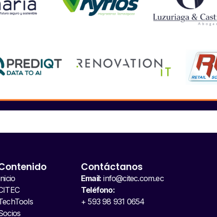
Contenido
Contáctanos
Inicio
Email:
info@citec.com.ec
CITEC
Teléfono:
TechTools
+ 593 98 931 0654
Socios