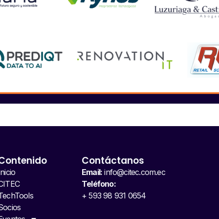
Contenido
Contáctanos
Inicio
Email:
info@citec.com.ec
CITEC
Teléfono:
TechTools
+ 593 98 931 0654
Socios