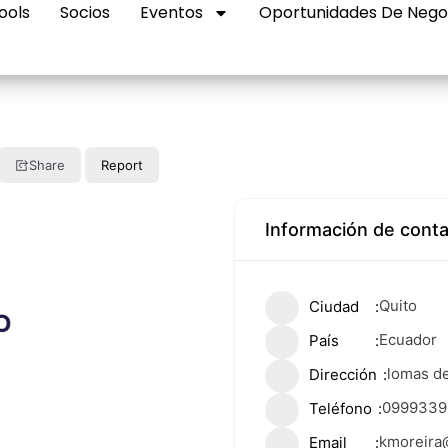
ools
Socios
Eventos
Oportunidades De Nego
Share
Report
Información de cont
Quito
Ciudad
Ecuador
País
lomas de
Dirección
0999339
Teléfono
kmoreira
Email