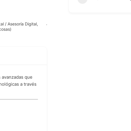
al / Asesoría Digital
,
 cosas)
es avanzadas que
nológicas a través