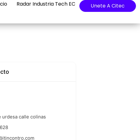
cio
Radar Industria Tech EC
Unete A Citec
acto
 urdesa calle colinas
628
@itincontro.com