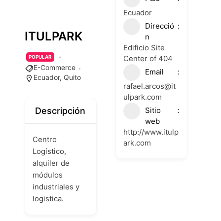
Ecuador
Direcció
ITULPARK
n
Edificio Site
Center of 404
POPULAR
E-Commerce
Email
Ecuador
,
Quito
rafael.arcos@it
ulpark.com
Sitio
Descripción
web
http://www.itulp
Centro
ark.com
Logístico,
alquiler de
módulos
industriales y
logistica.