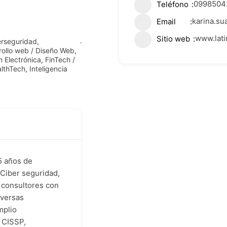
0998504
Teléfono
karina.su
Email
www.lati
Sitio web
erseguridad
,
rollo web / Diseño Web
,
n Electrónica
,
FinTech /
lthTech
,
Inteligencia
5 años de
 Ciber seguridad,
 consultores con
iversas
mplio
 CISSP,