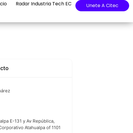
cio
Radar Industria Tech EC
Unete A Citec
acto
uárez
alpa E-131 y Av República,
 Corporativo Atahualpa of 1101