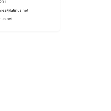
231
arez@latinus.net
nus.net