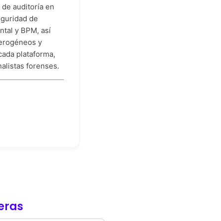
 de auditoría en
eguridad de
tal y BPM, así
terogéneos y
cada plataforma,
alistas forenses.
ieras