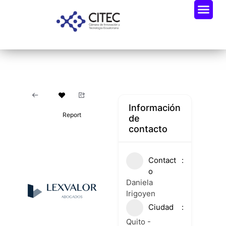
Oportunidades De Negocio
Radar Industria Tech EC
Información
Report
de
contacto
Contact
o
Daniela
Irigoyen
Ciudad
Quito -