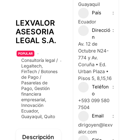
Guayaquil
País
LEXVALOR
Ecuador
Direcció
ASESORIA
n
LEGAL S.A.
Av. 12 de
Octubre N24-
POPULAR
774 y Av.
Consultoría legal /
Coruña • Ed.
Legaltech
,
Urban Plaza •
FinTech / Botones
de Pago /
Pisos 5, 8,15,16
Pasarelas de
Teléfon
Pago
,
Gestión
o
financiera
empresarial
,
+593 099 580
Innovación
7504
Ecuador
,
Email
Guayaquil
,
Quito
dirigoyen@lexv
alor.com
Descripción