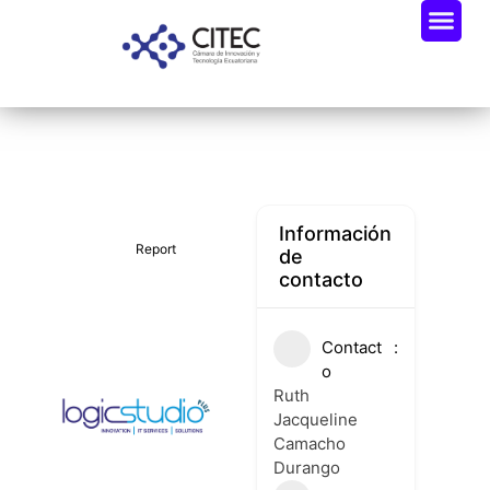
Oportunidades De Negocio
Radar Industria Tech EC
Información
Report
de
contacto
Contact
o
Ruth
Jacqueline
Camacho
Durango