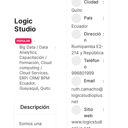
Ciudad
Quito
País
Logic
Ecuador
Studio
Direcció
n
POPULAR
Rumipamba E2-
Big Data / Data
Analytics
,
214 y República
Capacitación /
Teléfon
Formación
,
Cloud
o
computing /
996801999
Cloud Services
,
ERP/ CRM/ BPM
Email
Ecuador
,
Guayaquil
,
Quito
ruth.camacho@
logicstudioplus.
net
Descripción
Sitio
web
www.logicstudi
Somos una