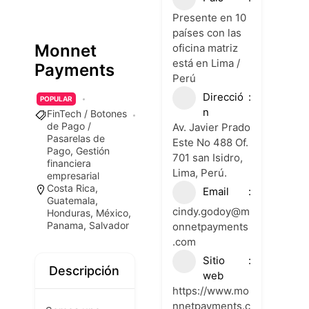
Presente en 10
países con las
Monnet
oficina matriz
está en Lima /
Payments
Perú
Direcció
POPULAR
n
FinTech / Botones
de Pago /
Av. Javier Prado
Pasarelas de
Este No 488 Of.
Pago
,
Gestión
701 san Isidro,
financiera
Lima, Perú.
empresarial
Costa Rica
,
Email
Guatemala
,
cindy.godoy@m
Honduras
,
México
,
Panama
,
Salvador
onnetpayments
.com
Sitio
Descripción
web
https://www.mo
nnetpayments.c