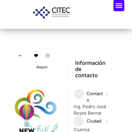
Oportunidades De Negocio
Radar Industria Tech EC
Información
Report
de
contacto
Contact
o
Ing. Pedro José
Reyes Bernal
Ciudad
Cuenca