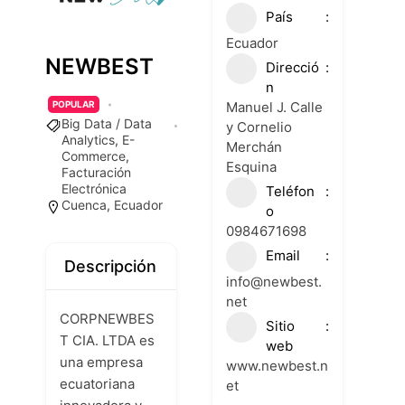
País
Ecuador
NEWBEST
Direcció
n
Manuel J. Calle
POPULAR
Big Data / Data
y Cornelio
Analytics
,
E-
Merchán
Commerce
,
Esquina
Facturación
Electrónica
Teléfon
Cuenca
,
Ecuador
o
0984671698
Email
Descripción
info@newbest.
net
CORPNEWBES
Sitio
T CIA. LTDA es
web
una empresa
www.newbest.n
ecuatoriana
et