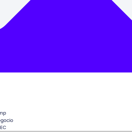
mp
egocio
 EC