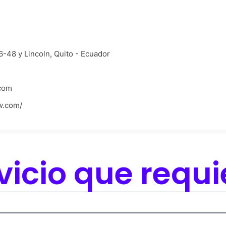
6-48 y Lincoln, Quito - Ecuador
com
w.com/
rvicio que requ