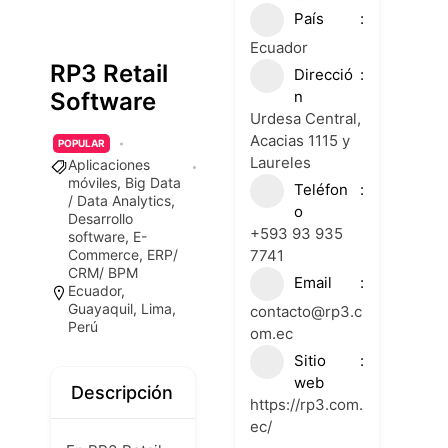
País
Ecuador
RP3 Retail
Direcció
n
Software
Urdesa Central,
Acacias 1115 y
POPULAR
Laureles
Aplicaciones
móviles
,
Big Data
Teléfon
/ Data Analytics
,
o
Desarrollo
+593 93 935
software
,
E-
7741
Commerce
,
ERP/
CRM/ BPM
Email
Ecuador
,
Guayaquil
,
Lima
,
contacto@rp3.c
Perú
om.ec
Sitio
web
Descripción
https://rp3.com.
ec/