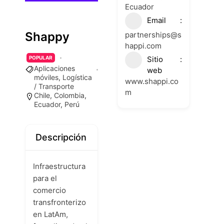
Ecuador
Email
Shappy
partnerships@s
happi.com
Sitio
POPULAR
Aplicaciones
web
móviles
,
Logística
www.shappi.co
/ Transporte
m
Chile
,
Colombia
,
Ecuador
,
Perú
Descripción
Infraestructura
para el
comercio
transfronterizo
en LatAm,