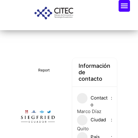
Oportunidades De Negocio
Radar Industria Tech EC
Información
Report
de
contacto
Contact
o
Marco Díaz
Ciudad
Quito
País