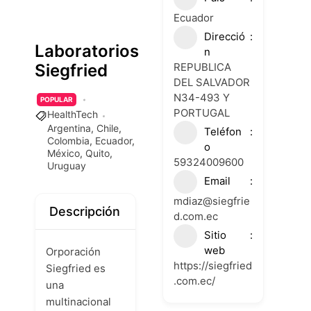
Ecuador
Direcció
Laboratorios
n
REPUBLICA
Siegfried
DEL SALVADOR
N34-493 Y
POPULAR
PORTUGAL
HealthTech
Argentina
,
Chile
,
Teléfon
Colombia
,
Ecuador
,
o
México
,
Quito
,
59324009600
Uruguay
Email
mdiaz@siegfrie
Descripción
d.com.ec
Sitio
web
Orporación
https://siegfried
Siegfried es
.com.ec/
una
multinacional