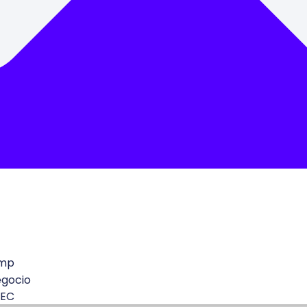
mp
egocio
 EC