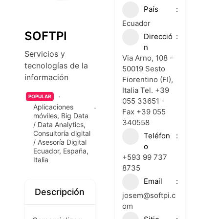
País
Ecuador
SOFTPI
Direcció
n
Servicios y
Via Arno, 108 -
tecnologías de la
50019 Sesto
información
Fiorentino (FI),
Italia Tel. +39
POPULAR
055 33651 -
Aplicaciones
Fax +39 055
móviles
,
Big Data
340558
/ Data Analytics
,
Consultoría digital
Teléfon
/ Asesoría Digital
o
Ecuador
,
España
,
+593 99 737
Italia
8735
Email
Descripción
josem@softpi.c
om