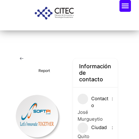
Oportunidades De Negocio
Radar Industria Tech EC
Información
Report
de
contacto
Contact
o
José
Murgueytio
Ciudad
Quito