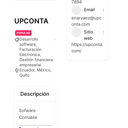
7894
Email
enarvaez@upc
UPCONTA
onta.com
Sitio
POPULAR
web
Desarrollo
https://upconta.
software
,
Facturación
com/
Electrónica
,
Gestión financiera
empresarial
Ecuador
,
México
,
Quito
Descripción
Sofware
Contable