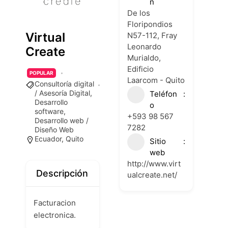
n
De los
Floripondios
Virtual
N57-112, Fray
Leonardo
Create
Murialdo,
Edificio
POPULAR
Laarcom - Quito
Consultoría digital
/ Asesoría Digital
,
Teléfon
Desarrollo
o
software
,
+593 98 567
Desarrollo web /
7282
Diseño Web
Ecuador
,
Quito
Sitio
web
http://www.virt
Descripción
ualcreate.net/
Facturacion
electronica.