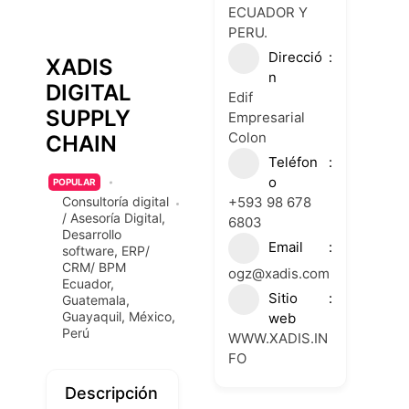
ECUADOR Y
PERU.
Direcció
XADIS
n
DIGITAL
Edif
SUPPLY
Empresarial
Colon
CHAIN
Teléfon
o
POPULAR
+593 98 678
Consultoría digital
/ Asesoría Digital
,
6803
Desarrollo
Email
software
,
ERP/
CRM/ BPM
ogz@xadis.com
Ecuador
,
Sitio
Guatemala
,
Guayaquil
,
México
,
web
Perú
WWW.XADIS.IN
FO
Descripción