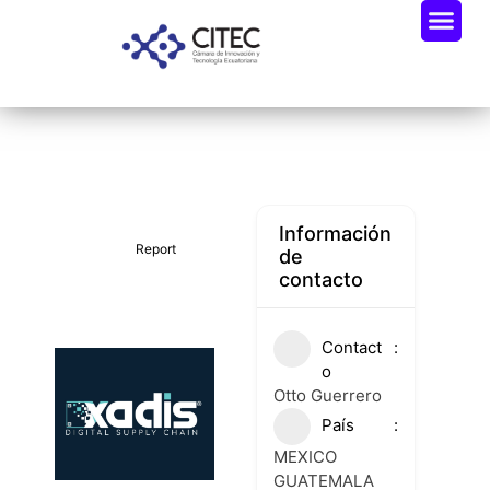
Oportunidades De Negocio
Radar Industria Tech EC
Información
Report
de
contacto
Contact
o
Otto Guerrero
País
MEXICO
GUATEMALA