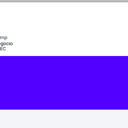
amp
egocio
 EC