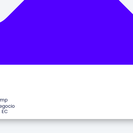
amp
egocio
h EC