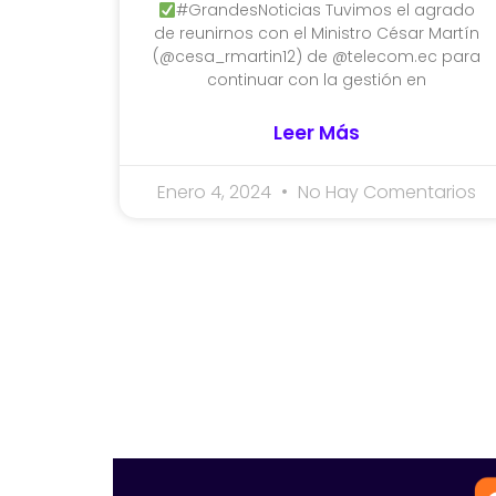
#GrandesNoticias Tuvimos el agrado
de reunirnos con el Ministro César Martín
(@cesa_rmartin12) de @telecom.ec para
continuar con la gestión en
Leer Más
Enero 4, 2024
No Hay Comentarios