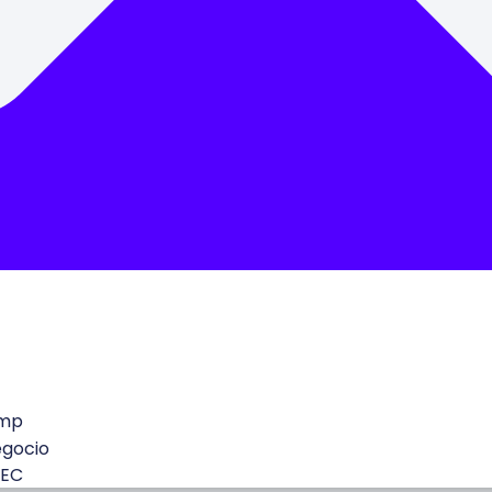
mp
egocio
 EC