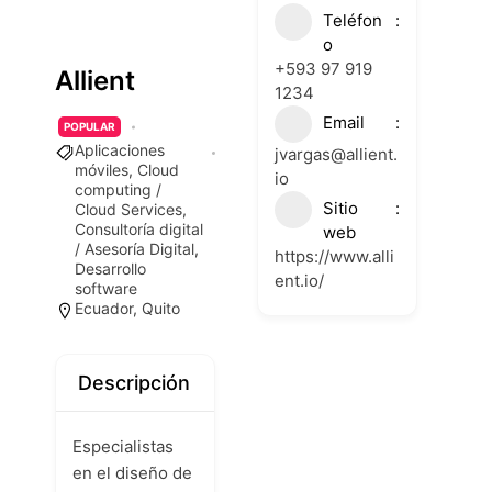
Teléfon
o
+593 97 919
Allient
1234
Email
POPULAR
Aplicaciones
jvargas@allient.
móviles
,
Cloud
io
computing /
Sitio
Cloud Services
,
Consultoría digital
web
/ Asesoría Digital
,
https://www.alli
Desarrollo
ent.io/
software
Ecuador
,
Quito
Descripción
Especialistas
en el diseño de