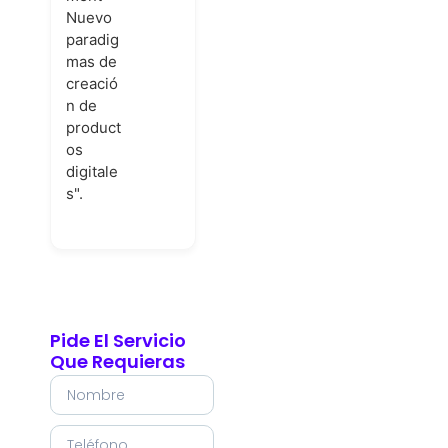
Nuevo
paradig
mas de
creació
n de
product
os
digitale
s".
Pide El Servicio
Que Requieras