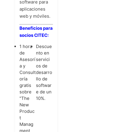
software para
aplicaciones
web y móviles.
Beneficios para
socios CITEC:
1 hora
Descue
de
nto en
Asesorí
servici
a y
os de
Consult
desarro
oría
llo de
gratis
softwar
sobre
e de un
"The
10%.
New
Produc
t
Manag
ment