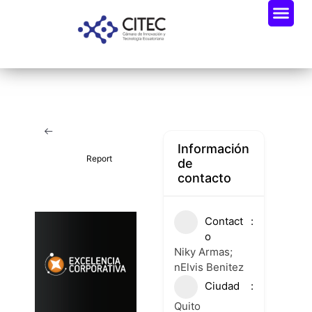
Oportunidades De Negocio
Radar Industria Tech EC
Información
Report
de
contacto
Contact
o
Niky Armas;
nElvis Benitez
Ciudad
Quito