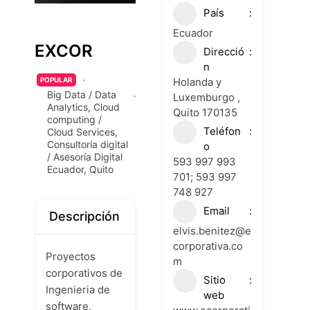
País
Ecuador
EXCOR
Direcció
n
Holanda y
POPULAR
Big Data / Data
Luxemburgo ,
Analytics
,
Cloud
Quito 170135
computing /
Teléfon
Cloud Services
,
Consultoría digital
o
/ Asesoría Digital
593 997 993
Ecuador
,
Quito
701; 593 997
748 927
Email
Descripción
elvis.benitez@e
corporativa.co
Proyectos
m
corporativos de
Sitio
Ingenieria de
web
software,