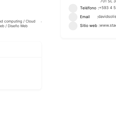
701 SL 
+593 4 5
Teléfono
davidsoli
Email
ud computing / Cloud
www.stac
Sitio web
web / Diseño Web