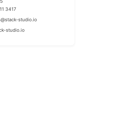
35
11 3417
s@stack-studio.io
k-studio.io