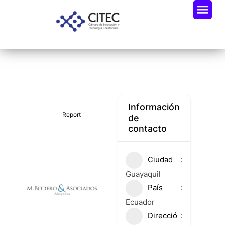
Oportunidades De Negocio
Radar Industria Tech EC
Información
Report
de
contacto
Ciudad
Guayaquil
País
Ecuador
Direcció