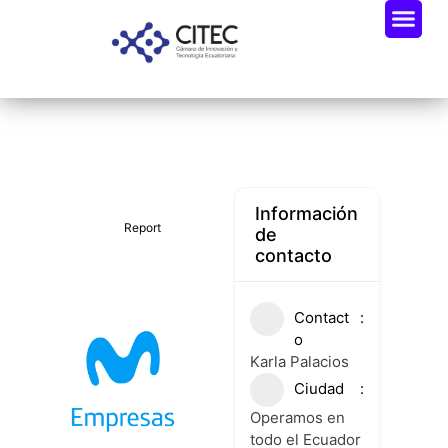
Oportunidades De Negocio
Radar Industria Tech EC
Información
Report
de
contacto
Contact
o
Karla Palacios
Ciudad
Operamos en
todo el Ecuador