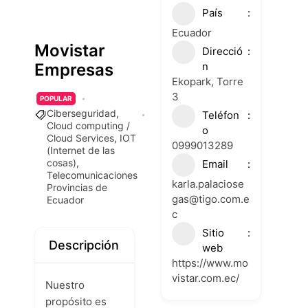
País
Ecuador
Movistar
Direcció
n
Empresas
Ekopark, Torre
3
POPULAR
Ciberseguridad
,
Teléfon
Cloud computing /
o
Cloud Services
,
IOT
0999013289
(Internet de las
cosas)
,
Email
Telecomunicaciones
karla.palaciose
Provincias de
gas@tigo.com.e
Ecuador
c
Sitio
Descripción
web
https://www.mo
vistar.com.ec/
Nuestro
propósito es