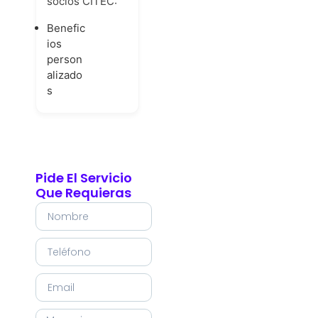
socios CITEC:
Benefic
ios
person
alizado
s
Pide El Servicio
Que Requieras