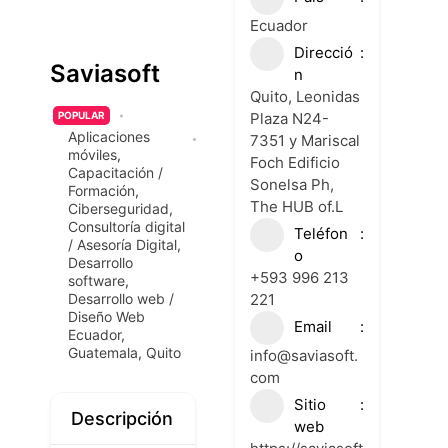
Ecuador
Direcció
Saviasoft
n
Quito, Leonidas
Plaza N24-
POPULAR
Aplicaciones
7351 y Mariscal
móviles
,
Foch Edificio
Capacitación /
Sonelsa Ph,
Formación
,
The HUB of.L
Ciberseguridad
,
Consultoría digital
Teléfon
/ Asesoría Digital
,
o
Desarrollo
+593 996 213
software
,
221
Desarrollo web /
Diseño Web
Email
Ecuador
,
Guatemala
,
Quito
info@saviasoft.
com
Sitio
Descripción
web