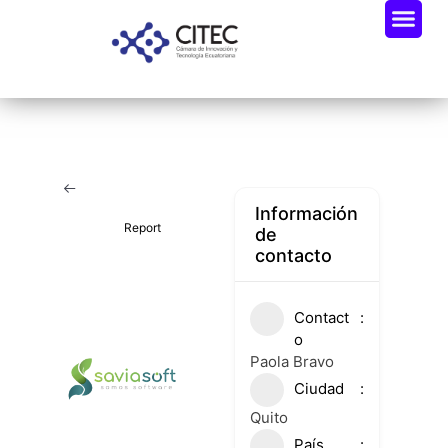
Oportunidades De Negocio
Radar Industria Tech EC
Información
Report
de
contacto
Contact
o
Paola Bravo
Ciudad
Quito
País