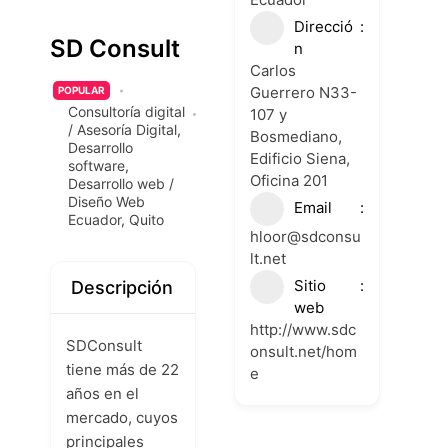
Direcció
SD Consult
n
Carlos
Guerrero N33-
POPULAR
Consultoría digital
107 y
/ Asesoría Digital
,
Bosmediano,
Desarrollo
Edificio Siena,
software
,
Oficina 201
Desarrollo web /
Diseño Web
Email
Ecuador
,
Quito
hloor@sdconsu
lt.net
Sitio
Descripción
web
http://www.sdc
SDConsult
onsult.net/hom
tiene más de 22
e
años en el
mercado, cuyos
principales