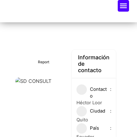
Oportunidades De Negocio
Radar Industria Tech EC
Información
Report
de
contacto
Contact
o
Héctor Loor
Ciudad
Quito
País
Ecuador