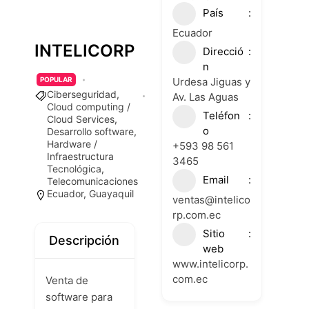
País
Ecuador
INTELICORP
Direcció
n
Urdesa Jiguas y
POPULAR
Ciberseguridad
,
Av. Las Aguas
Cloud computing /
Teléfon
Cloud Services
,
o
Desarrollo software
,
Hardware /
+593 98 561
Infraestructura
3465
Tecnológica
,
Email
Telecomunicaciones
Ecuador
,
Guayaquil
ventas@intelico
rp.com.ec
Sitio
Descripción
web
www.intelicorp.
com.ec
Venta de
software para