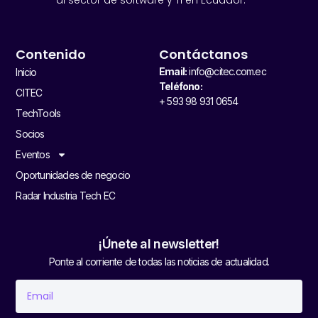
al sector de software y TI en Ecuador.
Contenido
Contáctanos
Email:
info@citec.com.ec
Inicio
Teléfono:
CITEC
+ 593 98 931 0654
TechTools
Socios
Eventos
Oportunidades de negocio
Radar Industria Tech EC
¡Únete al newsletter!
Ponte al corriente de todas las noticias de actualidad.