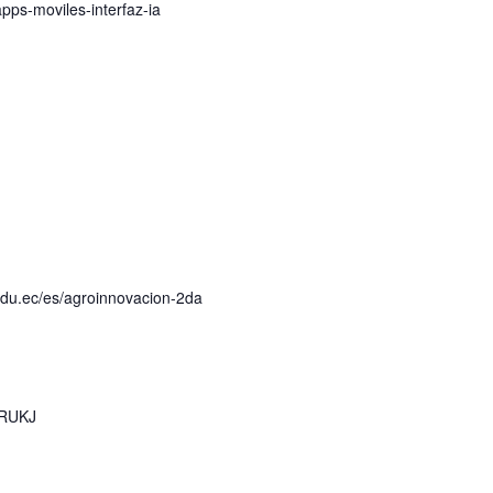
apps-moviles-interfaz-ia
.edu.ec/es/agroinnovacion-2da
/bRUKJ