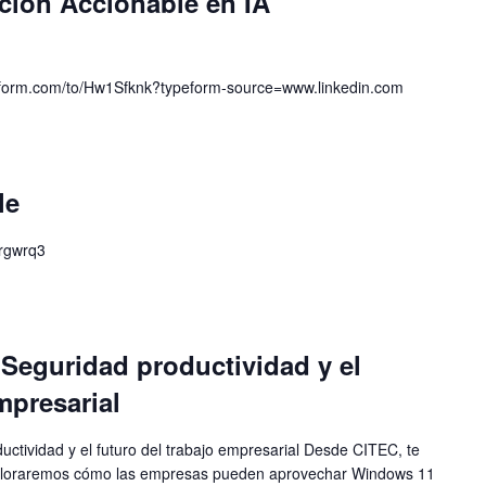
ión Accionable en IA
typeform.com/to/Hw1Sfknk?typeform-source=www.linkedin.com
le
crgwrq3
eguridad productividad y el
mpresarial
ctividad y el futuro del trabajo empresarial Desde CITEC, te
xploraremos cómo las empresas pueden aprovechar Windows 11