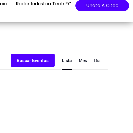
cio
Radar Industria Tech EC
Unete A Citec
Navegación
Buscar Eventos
Lista
Mes
Día
de
vistas
de
Evento