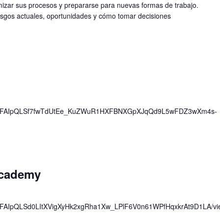
mizar sus procesos y prepararse para nuevas formas de trabajo.
esgos actuales, oportunidades y cómo tomar decisiones
/d/e/1FAIpQLSf7fwTdUtEe_KuZWuR1HXFBNXGpXJqQd9L5wFDZ3wXm4s-
Academy
/e/1FAIpQLSd0LItXVigXyHk2xgRha1Xw_LPlF6V0n61WPfHqxkrAt9D1LA/vi