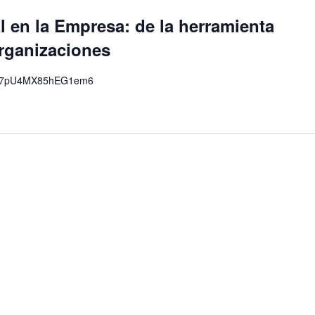
ial en la Empresa: de la herramienta
organizaciones
le/rB7pU4MX85hEG1em6