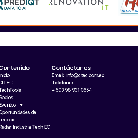
Contenido
Contáctanos
Inicio
Email:
info@citec.com.ec
CITEC
Teléfono:
TechTools
+ 593 98 931 0654
Socios
Eventos
Oportunidades de
negocio
Radar Industria Tech EC