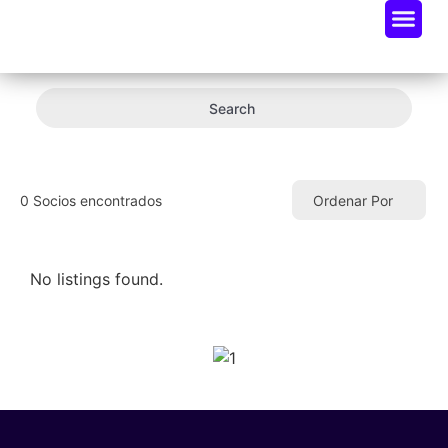
Oportunidades De Negocio
Radar Industria Tech EC
Search
0
Socios encontrados
Ordenar Por
No listings found.
SPONSORS 2026