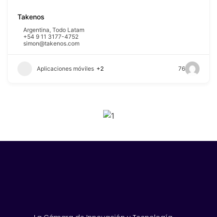
Takenos
Argentina
,
Todo Latam
+54 9 11 3177-4752
simon@takenos.com
Aplicaciones móviles
+2
76
SPONSORS 2026