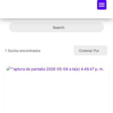
Oportunidades De Negocio
Radar Industria Tech EC
Search
1
Socios encontrados
Ordenar Por