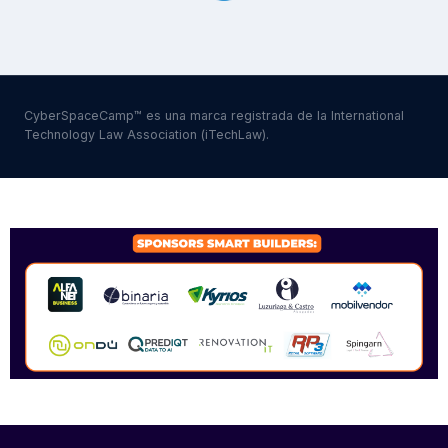
CyberSpaceCamp™ es una marca registrada de la International
Technology Law Association (iTechLaw).
SPONSORS 2026