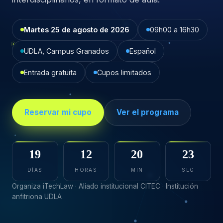
Martes 25 de agosto de 2026
09h00 a 16h30
UDLA, Campus Granados
Español
Entrada gratuita
Cupos limitados
Reservar mi cupo
Ver el programa
19
12
20
22
DÍAS
HORAS
MIN
SEG
Organiza iTechLaw · Aliado institucional CITEC · Institución
anfitriona UDLA