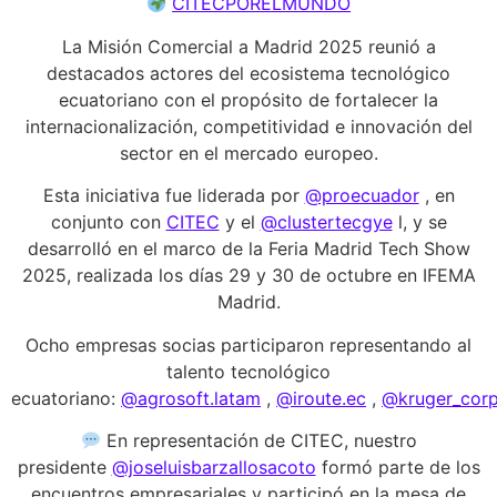
CITECPORELMUNDO
La Misión Comercial a Madrid 2025 reunió a
destacados actores del ecosistema tecnológico
ecuatoriano con el propósito de fortalecer la
internacionalización, competitividad e innovación del
sector en el mercado europeo.
Esta iniciativa fue liderada por
@proecuador
, en
conjunto con
CITEC
y el
@clustertecgye
l, y se
desarrolló en el marco de la Feria Madrid Tech Show
2025, realizada los días 29 y 30 de octubre en IFEMA
Madrid.
Ocho empresas socias participaron representando al
talento tecnológico
ecuatoriano:
@agrosoft.latam
,
@iroute.ec
,
@kruger_corp
En representación de CITEC, nuestro
presidente
@joseluisbarzallosacoto
formó parte de los
encuentros empresariales y participó en la mesa de