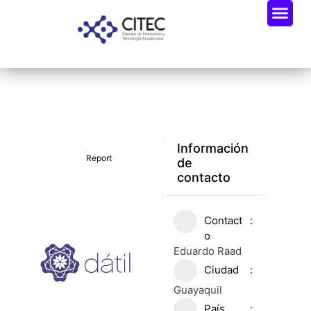
Oportunidades De Negocio
Radar Industria Tech EC
Información
Report
de
contacto
Contact
o
Eduardo Raad
Ciudad
Guayaquil
País