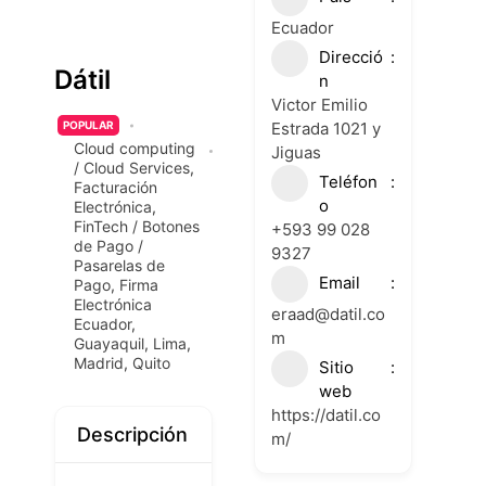
Ecuador
Direcció
Dátil
n
Victor Emilio
Estrada 1021 y
POPULAR
Cloud computing
Jiguas
/ Cloud Services
,
Teléfon
Facturación
o
Electrónica
,
FinTech / Botones
+593 99 028
de Pago /
9327
Pasarelas de
Email
Pago
,
Firma
Electrónica
eraad@datil.co
Ecuador
,
m
Guayaquil
,
Lima
,
Madrid
,
Quito
Sitio
web
https://datil.co
Descripción
m/