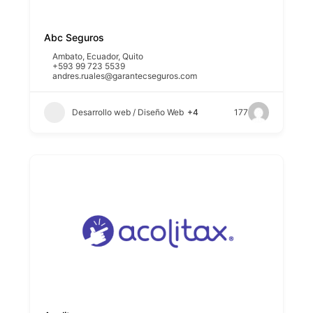
Abc Seguros
Ambato
,
Ecuador
,
Quito
+593 99 723 5539
andres.ruales@garantecseguros.com
Desarrollo web / Diseño Web
+4
177