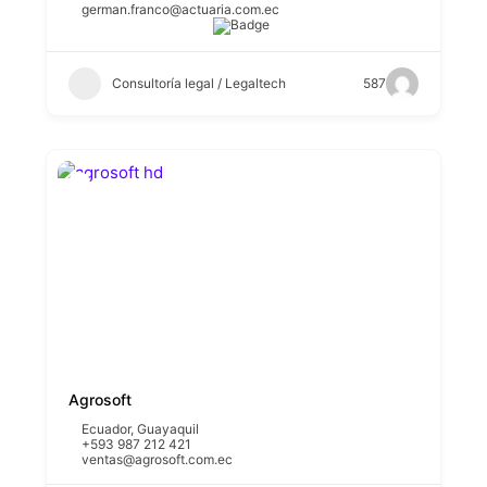
german.franco@actuaria.com.ec
Consultoría legal / Legaltech
587
Agrosoft
Ecuador
,
Guayaquil
+593 987 212 421
ventas@agrosoft.com.ec