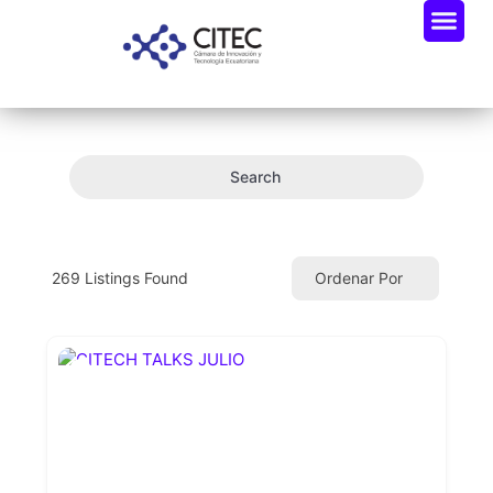
Oportunidades De Negocio
Radar Industria Tech EC
Search
269
Listings Found
Ordenar Por