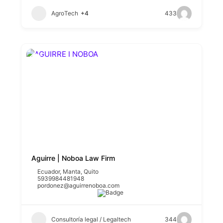
AgroTech
+4
433
Aguirre | Noboa Law Firm
Ecuador
,
Manta
,
Quito
5939984481948
pordonez@aguirrenoboa.com
Consultoría legal / Legaltech
344