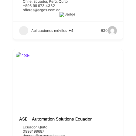
Chile
,
Ecuador
,
Perú
,
Quito
+593 99 973 4332
nflores@argos.com.ec
Aplicaciones móviles
+4
630
ASE – Automation Solutions Ecuador
Ecuador
,
Quito
0993199687
dponce@asecuador.com