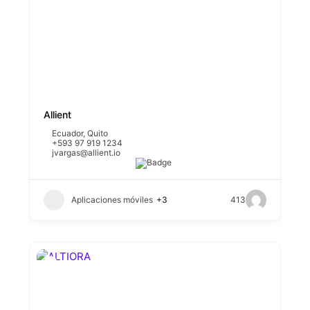
Allient
Ecuador
,
Quito
+593 97 919 1234
jvargas@allient.io
Aplicaciones móviles
+3
413