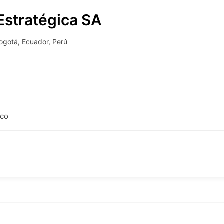
Estratégica SA
ogotá
,
Ecuador
,
Perú
ico