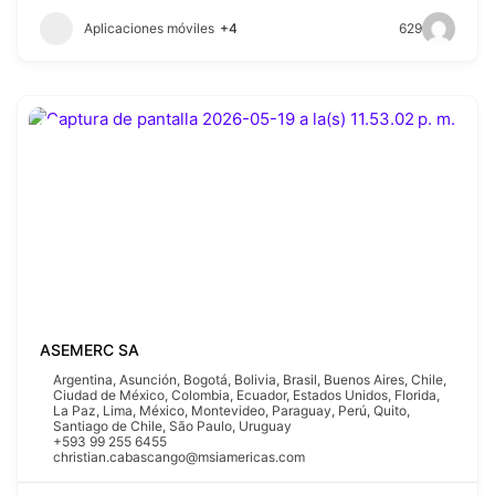
Aplicaciones móviles
+4
629
ASEMERC SA
Argentina
,
Asunción
,
Bogotá
,
Bolivia
,
Brasil
,
Buenos Aires
,
Chile
,
Ciudad de México
,
Colombia
,
Ecuador
,
Estados Unidos
,
Florida
,
La Paz
,
Lima
,
México
,
Montevideo
,
Paraguay
,
Perú
,
Quito
,
Santiago de Chile
,
São Paulo
,
Uruguay
+593 99 255 6455
christian.cabascango@msiamericas.com