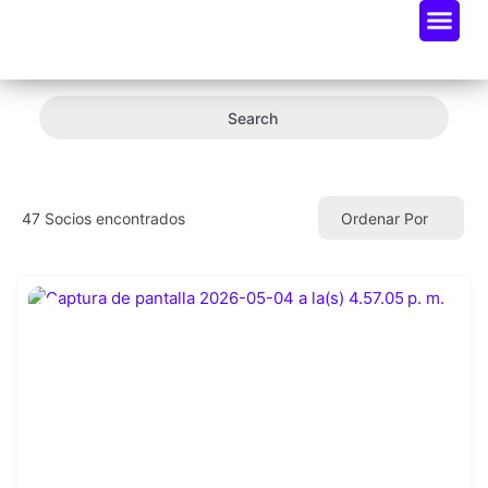
Oportunidades De Negocio
Radar Industria Tech EC
Search
47
Socios encontrados
Ordenar Por