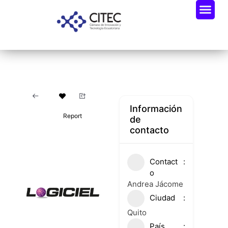
Oportunidades De Negocio
Radar Industria Tech EC
Información
Report
de
contacto
Contact
o
Andrea Jácome
Ciudad
Quito
País