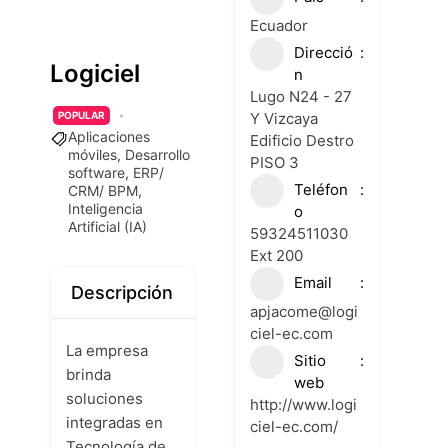
Ecuador
Direcció
Logiciel
n
Lugo N24 - 27
Y Vizcaya
POPULAR
Aplicaciones
Edificio Destro
móviles
,
Desarrollo
PISO 3
software
,
ERP/
Teléfon
CRM/ BPM
,
Inteligencia
o
Artificial (IA)
59324511030
Ext 200
Email
Descripción
apjacome@logi
ciel-ec.com
La empresa
Sitio
brinda
web
soluciones
http://www.logi
integradas en
ciel-ec.com/
Tecnología de