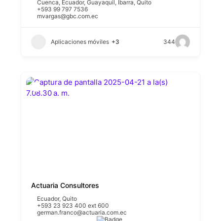
Cuenca
,
Ecuador
,
Guayaquil
,
Ibarra
,
Quito
+593 99 797 7536
mvargas@gbc.com.ec
Aplicaciones móviles
+3
344
Actuaria Consultores
Ecuador
,
Quito
+593 23 923 400 ext 600
german.franco@actuaria.com.ec