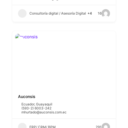
Consultoría digital / Asesoría Digital
+4
16
Auconsis
Ecuador
,
Guayaquil
(593-2) 6003-242
mhurtado@auconsis.com.ec
ERP/ CRM/ BPM
291