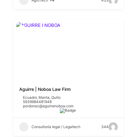
AgroTech
+4
433
Aguirre | Noboa Law Firm
Ecuador
,
Manta
,
Quito
5939984481948
pordonez@aguirrenoboa.com
Consultoría legal / Legaltech
344