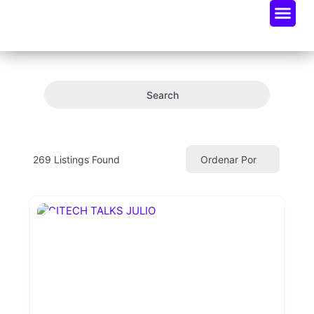
Oportunidades De Negocio
Radar Industria Tech EC
Search
269
Listings Found
Ordenar Por