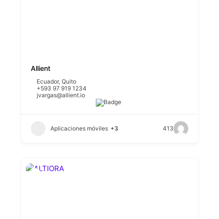
Allient
Ecuador
,
Quito
+593 97 919 1234
jvargas@allient.io
Aplicaciones móviles
+3
413