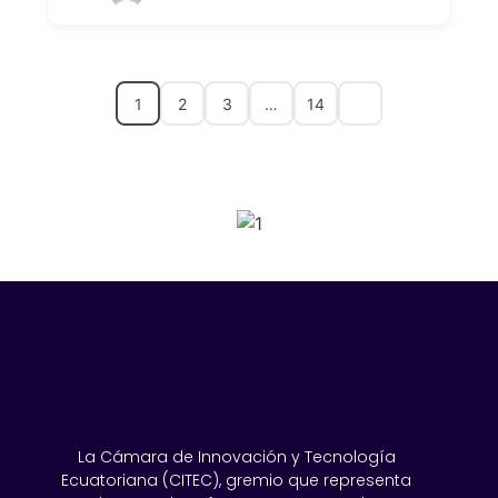
1
2
3
…
14
SPONSORS 2026
La Cámara de Innovación y Tecnología
Ecuatoriana (CITEC), gremio que representa