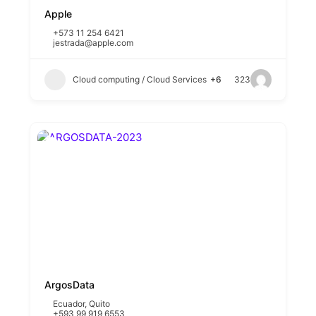
Apple
+573 11 254 6421
jestrada@apple.com
Cloud computing / Cloud Services
+6
323
ArgosData
Ecuador
,
Quito
+593 99 919 6553