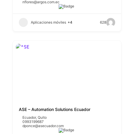
nflores@argos.com.ec
Aplicaciones móviles
+4
628
ASE – Automation Solutions Ecuador
Ecuador
,
Quito
0993199687
dponce@asecuador.com