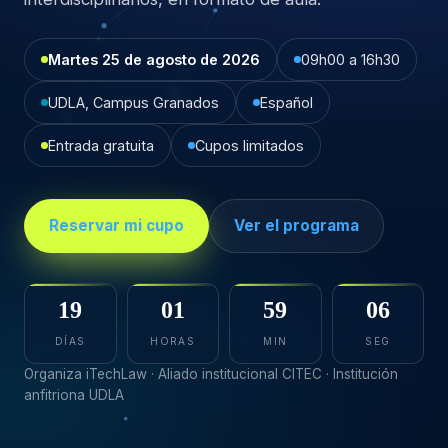
Martes 25 de agosto de 2026
09h00 a 16h30
UDLA, Campus Granados
Español
Entrada gratuita
Cupos limitados
Reservar mi cupo
Ver el programa
19
01
59
05
DÍAS
HORAS
MIN
SEG
Organiza iTechLaw · Aliado institucional CITEC · Institución
anfitriona UDLA