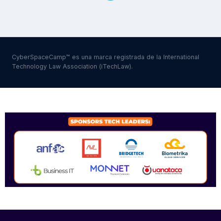
CyberSpaceCamp™ es una marca registrada de la International
Technology Law Association (iTechLaw).
SPONSORS 2026