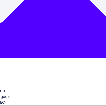
mp
egocio
 EC